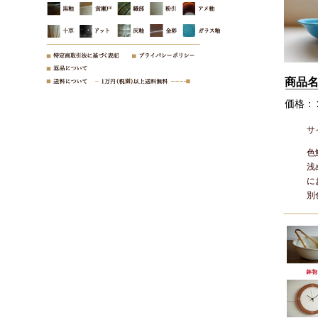
商品
価格：
サ
色
浅
に
別