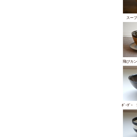
スー
飛びカ
ﾎﾞｰﾀﾞｰ 