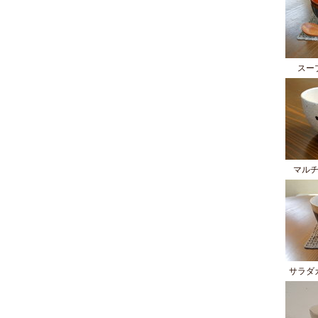
スー
マル
サラダ