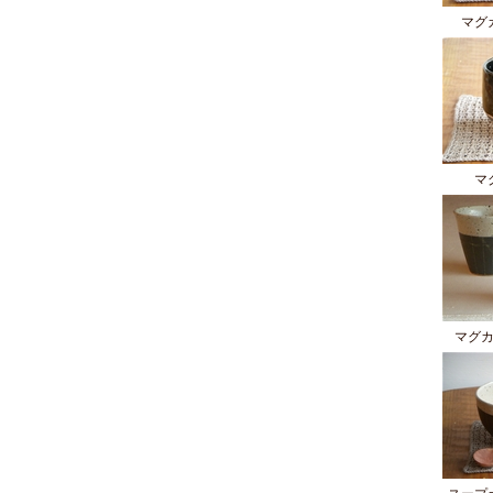
マグ
マ
マグ