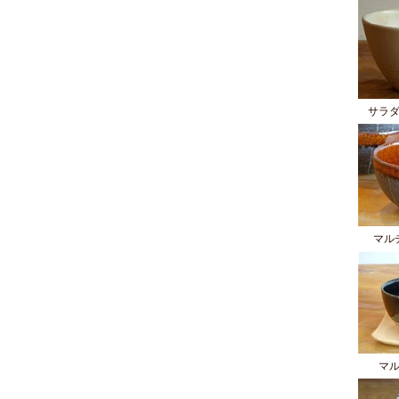
サラ
マル
マ