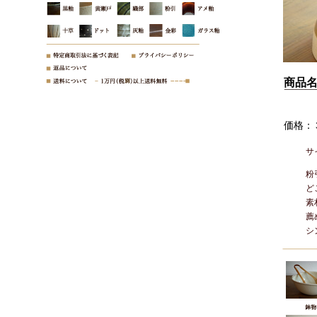
商品
価格：
サ
粉
ど
素
薦
シ