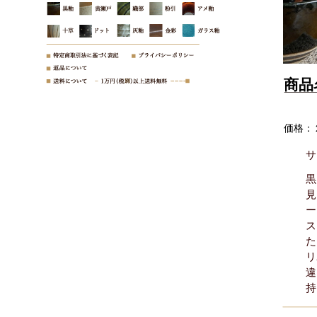
商品
価格：
サ
黒
見
ー
ス
た
リ
違
持