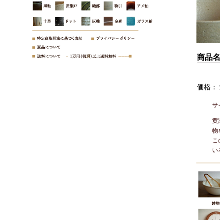
商品
価格：
サ
黄
物
こ
い