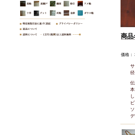
商品
価格：
サ
径
伝
本
し
ビ
ソ
デ