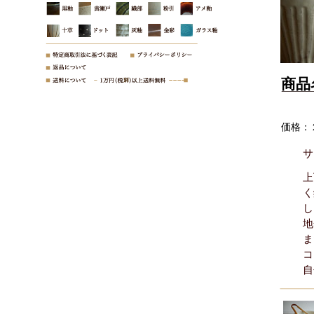
商品
価格：
サ
上
く
し
地
ま
コ
自