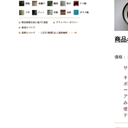
商品
価格：
サ
キ
ボ
ー
ア
み
使
テ