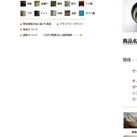
商品
価格：
サ
キ
ボ
シ
ロ