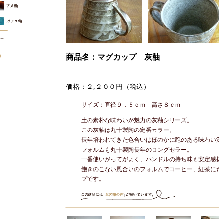
商品名：マグカップ 灰釉
価格：２,２００円（税込）
サイズ：直径９．５ｃｍ 高さ８ｃｍ
土の素朴な味わいが魅力の灰釉シリーズ。
この灰釉は丸十製陶の定番カラー。
長年培われてきた色合いはほのかに艶のある味わい
フォルムも丸十製陶長年のロングセラー。
一番使いがってがよく、ハンドルの持ち味も安定感
飽きのこない風合いのフォルムでコーヒー、紅茶に
プです。