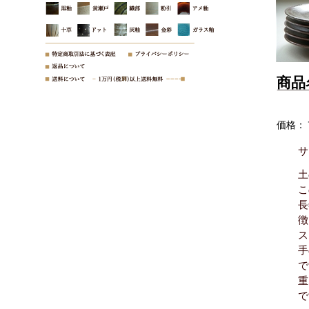
商品
価格：
サ
土
こ
長
徴
ス
手
で
重
で