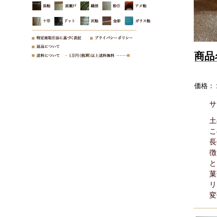
商品
価格：
サ
土
こ
長
徴
と
菓
リ
変