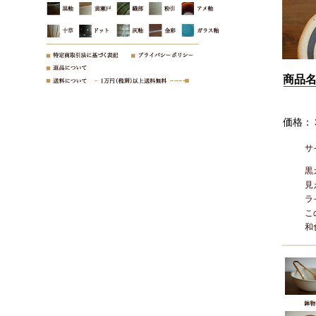
商品
価格：
サ
黒
見
ラ
こ
和