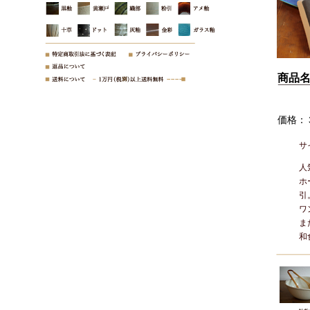
商品
価格：
サ
人
ホ
引
ワ
ま
和