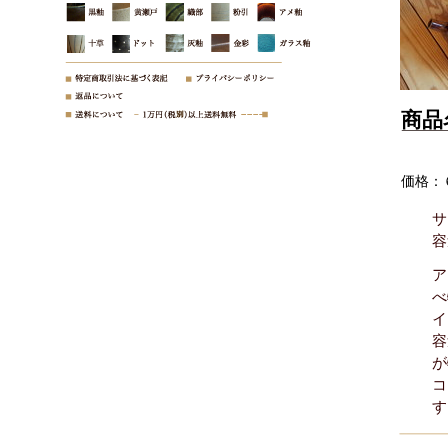
商品
価格：
サ
容
ア
べ
イ
容
が
コ
す