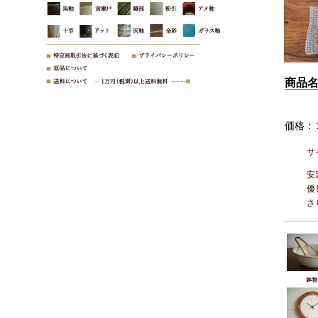
商品
価格：
サ
安
優
さ